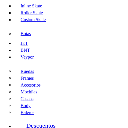
Inline Skate
Roller Skate
Custom Skate
Botas
JET
BNT
Vaypor
Ruedas
Frames
Accesorios
Mochilas
Cascos
Body
Baleros
Descuentos