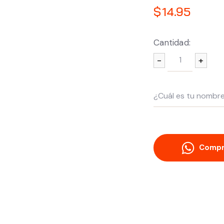
$
14.95
Cantidad:
-
+
Compr