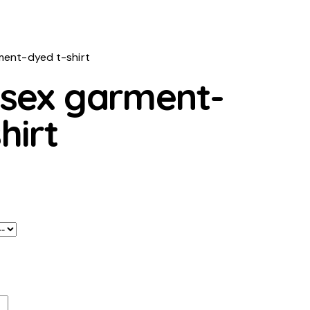
ment-dyed t-shirt
isex garment-
hirt