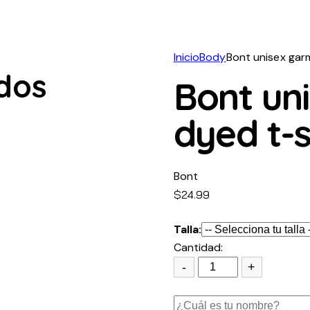
Inicio
Body
Bont unisex gar
dos
Bont un
dyed t-s
Bont
$
24.99
Talla:
Cantidad:
-
+