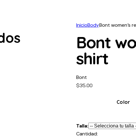
Inicio
Body
Bont women’s re
dos
Bont wo
shirt
Bont
$
35.00
Color
Talla:
Cantidad: