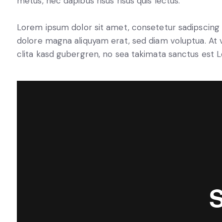
metus, nec dapibus risus risus quis lectus.
Lorem ipsum dolor sit amet, consetetur sadipscing 
dolore magna aliquyam erat, sed diam voluptua. At 
clita kasd gubergren, no sea takimata sanctus est 